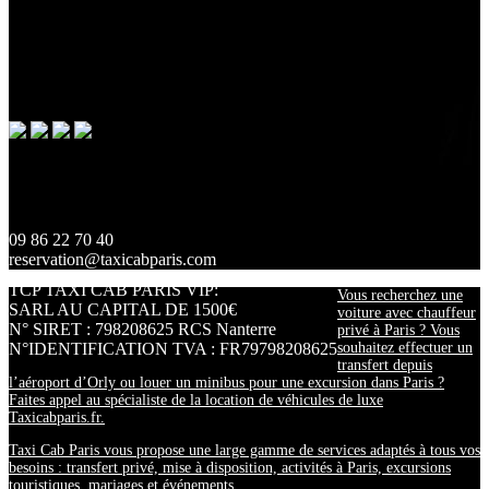
voiture de luxe avec chauffeur lors de la Fashion Week à Paris....
paiement sécurisé
SUR LE SITE OU À BORD VOTRE PAIEMENT EST
SÉCURISÉ
Contactez Nous
10 Place Vendôme 75001 Paris
09 86 22 70 40
reservation@taxicabparis.com
TCP TAXI CAB PARIS VIP:
Vous recherchez une
SARL AU CAPITAL DE 1500€
voiture avec chauffeur
N° SIRET : 798208625 RCS Nanterre
privé à Paris ? Vous
N°IDENTIFICATION TVA : FR79798208625
souhaitez effectuer un
transfert depuis
l’aéroport d’Orly ou louer un minibus pour une excursion dans Paris ?
Faites appel au spécialiste de la location de véhicules de luxe
Taxicabparis.fr.
Taxi Cab Paris vous propose une large gamme de services adaptés à tous vos
besoins : transfert privé, mise à disposition, activités à Paris, excursions
touristiques, mariages et événements.