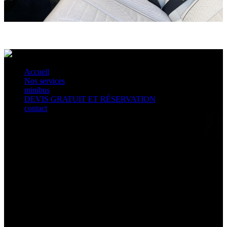
Accueil
Nos services
minibus
DEVIS GRATUIT ET RÉSERVATION
contact
a propos
Situé dans le prestigieux 1er arrondissement de Paris Taxi Cab Paris met à votre
disposition un service de location de voiture avec chauffeur privé à Paris et
partout en France.
Notre agence de location de voiture avec chauffeur privé répondra à tous vos
besoins, allant du transfert depuis les aéroports gares (Roissy CDG, Orly, Gare
du Nord...), ou la disposition d'un chauffeur privé en berline de luxe, mini van et
minibus.
Vous pourrez disposer d'un chauffeur privé pour tout événement; roadshow,
location de voiture pour mariage, chauffeur privé pour shopping, excursion
touristique. Nous sommes aussi spécialisés pour le transport de personnes en