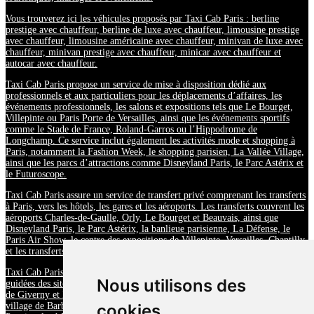
Vous trouverez ici les véhicules proposés par Taxi Cab Paris : berline
prestige avec chauffeur, berline de luxe avec chauffeur, limousine prestige
avec chauffeur, limousine américaine avec chauffeur, minivan de luxe avec
chauffeur, minivan prestige avec chauffeur, minicar avec chauffeur et
autocar avec chauffeur.
Taxi Cab Paris propose un service de mise à disposition dédié aux
professionnels et aux particuliers pour les déplacements d’affaires, les
événements professionnels, les salons et expositions tels que Le Bourget,
Villepinte ou Paris Porte de Versailles, ainsi que les événements sportifs
comme le Stade de France, Roland-Garros ou l’Hippodrome de
Longchamp. Ce service inclut également les activités mode et shopping à
Paris, notamment la Fashion Week, le shopping parisien, La Vallée Village,
ainsi que les parcs d’attractions comme Disneyland Paris, le Parc Astérix et
le Futuroscope.
Taxi Cab Paris assure un service de transfert privé comprenant les transferts
à Paris, vers les hôtels, les gares et les aéroports. Les transferts couvrent les
aéroports Charles-de-Gaulle, Orly, Le Bourget et Beauvais, ainsi que
Disneyland Paris, le Parc Astérix, la banlieue parisienne, La Défense, le
Paris Air Show, le centre des expositions de Villepinte, Versailles, Chantilly
et les transferts longue distance.
Taxi Cab Paris propose un service d’excursion touristique avec visites
Nous utilisons des
guidées des sites incontournables tels que le château de Versailles, le musée
de Giverny et la maison de Claude Monet, le château de Fontainebleau, le
village de Barbizon, le château de Vaux-le-Vicomte, la ville médiévale de
cookies