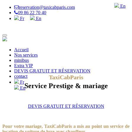
En
reservation@taxicabparis.com
09 86 22 70 40
Fr
En
Accueil
Nos services
minibus
Extra VIP
DEVIS GRATUIT ET RÉSERVATION
contact
TaxiCabParis
Fr
Service Prestige & mariage
En
DEVIS GRATUIT ET RÉSERVATION
Pour votre mariage, TaxiCabParis a mis au point un service de
location de voiture de luxe avec chauffeur